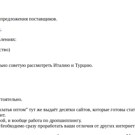
ь предложения поставщиков.
й
.
влениях:
ство)
льно советую рассмотреть Италию и Турцию.
стоятельно.
платья оптом” тут же выдаёт десятки сайтов, которые готовы ст
нт.
рой, и вообще работа по дропшиппингу.
Необходимо сразу проработать ваши отличия от других интернет