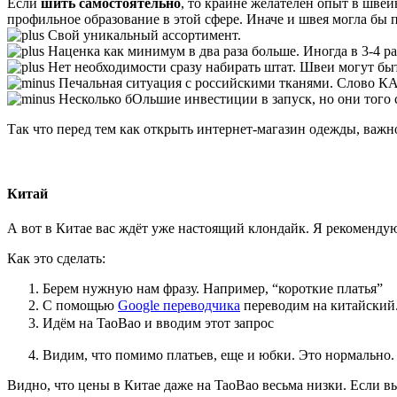
Если
шить самостоятельно
, то крайне желателен опыт в шве
профильное образование в этой сфере. Иначе и швея могла бы п
Свой уникальный ассортимент.
Наценка как минимум в два раза больше. Иногда в 3-4 ра
Нет необходимости сразу набирать штат. Швеи могут бы
Печальная ситуация с российскими тканями. Слово К
Несколько бОльшие инвестиции в запуск, но они того ст
Так что перед тем как открыть интернет-магазин одежды, важно
Китай
А вот в Китае вас ждёт уже настоящий клондайк. Я рекомендую 
Как это сделать:
Берем нужную нам фразу. Например, “короткие платья”
С помощью
Google переводчика
переводим на китайски
Идём на TaoBao и вводим этот запрос
Видим, что помимо платьев, еще и юбки. Это нормально. 
Видно, что цены в Китае даже на TaoBao весьма низки. Если вы