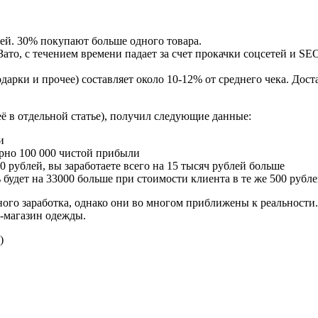
лей. 30% покупают больше одного товара.
ато, с течением времени падает за счет прокачки соцсетей и SEO
одарки и прочее) составляет около 10-12% от среднего чека. Дост
ё в отдельной статье), получил следующие данные:
и
мерно 100 000 чистой прибыли
00 рублей, вы заработаете всего на 15 тысяч рублей больше
будет на 33000 больше при стоимости клиента в те же 500 рубле
го заработка, однако они во многом приближены к реальности. Я
т-магазин одежды.
)