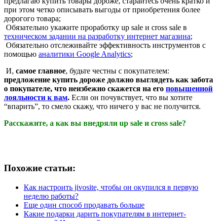
предлагаю купить товары дороже, старайтесь очень кратко и
при этом четко описывать выгоды от приобретения более
дорогого товара;
Обязательно укажите проработку up sale и cross sale в
техническом задании на разработку интернет магазина
;
Обязательно отслеживайте эффективность инструментов с
помощью
аналитики Google Analytics
;
И,
самое главное
, будьте честны с покупателем:
предложение купить дороже должно выглядеть как забота
о покупателе, что неизбежно скажется на его
повышенной
лояльности к вам
.
Если он почувствует, что вы хотите
“впарить”, то смело скажу, что ничего у вас не получится.
Расскажите, а как вы внедряли up sale и cross sale?
Похожие статьи:
Как настроить jivosite, чтобы он окупился в первую
неделю работы?
Еще один способ продавать больше
Какие подарки дарить покупателям в интернет-