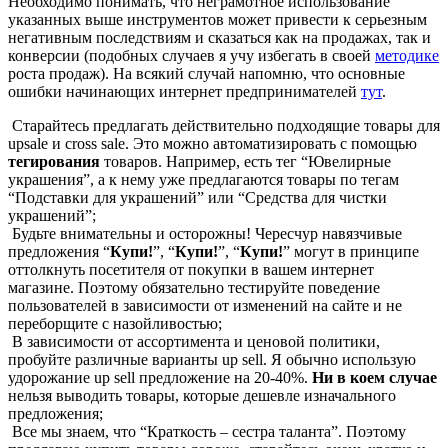
Необходимо понимать, что неграмотное использование
указанных выше инструментов может привести к серьезным
негативным последствиям и сказаться как на продажах, так и
конверсии (подобных случаев я учу избегать в своей
методике
роста продаж). На всякий случай напомню, что основные
ошибки начинающих интернет предпринимателей
тут
.
Старайтесь предлагать действительно подходящие товары для
upsale и cross sale. Это можно автоматизировать с помощью
тегирования
товаров. Например, есть тег “Ювелирные
украшения”, а к нему уже предлагаются товары по тегам
“Подставки для украшений” или “Средства для чистки
украшений”;
Будьте внимательны и осторожны! Чересчур навязчивые
предложения “
Купи!
”, “
Купи!
”, “
Купи!
” могут в принципе
оттолкнуть посетителя от покупки в вашем интернет
магазине. Поэтому обязательно тестируйте поведение
пользователей в зависимости от изменений на сайте и не
переборщите с назойливостью;
В зависимости от ассортимента и ценовой политики,
пробуйте различные варианты up sell. Я обычно использую
удорожание up sell предложение на 20-40%.
Ни в коем случае
нельзя выводить товары, которые дешевле изначального
предложения;
Все мы знаем, что “Краткость – сестра таланта”. Поэтому