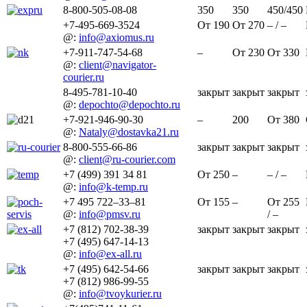
8-800-505-08-08
350
350
450/450
+7-495-669-3524
От 190
От 270
– / –
@:
info@axiomus.ru
+7-911-747-54-68
–
От 230
От 330
@:
client@navigator-
courier.ru
8-495-781-10-40
закрыт
закрыт
закрыт
@:
depochto@depochto.ru
+7-921-946-90-30
–
200
От 380
@:
Nataly@dostavka21.ru
8-800-555-66-86
закрыт
закрыт
закрыт
@:
client@ru-courier.com
+7 (499) 391 34 81
От 250
–
– / –
@:
info@k-temp.ru
+7 495 722–33–81
От 155
–
От 255
@:
info@pmsv.ru
/ –
+7 (812) 702-38-39
закрыт
закрыт
закрыт
+7 (495) 647-14-13
@:
info@ex-all.ru
+7 (495) 642-54-66
закрыт
закрыт
закрыт
+7 (812) 986-99-55
@:
info@tvoykurier.ru