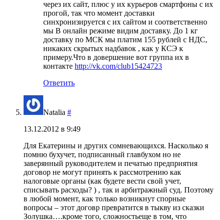
через их сайт, плюс у их курьеров смартфоны с их
прогой, так что момент доставки
синхронизируется с их сайтом и соответственно
мы В онлайн режиме видим доставку. До 1 кг
доставку по МСК мы платим 155 рублей с НДС,
никаких скрытых надбавок , как у КСЭ к
примеру.Что в довершение вот группа их в
контакте
http://vk.com/club15424723
Ответить
Natalia
#
13.12.2012 в 9:49
Для Екатерины и других сомневающихся. Насколько я
помню бухучет, подписанный главбухом но не
заверянный руководителем и печатью предприятия
договор не могут принять к рассмотрению как
налоговые органы (как будете вести свой учет,
списывать расходы? ) , так и арбитражный суд. Поэтому
в любой момент, как только возникнут спорные
вопросы – этот договр превратится в тыкву из сказки
Золушка….кроме того, сложностьеще в том, что