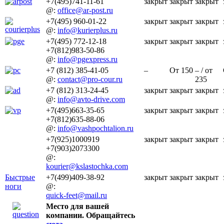
+7(495)741-11-61
закрыт
закрыт
закрыт
@:
office@ar-post.ru
+7(495) 960-01-22
закрыт
закрыт
закрыт
@:
info@kurierplus.ru
+7(495) 772-12-18
закрыт
закрыт
закрыт
+7(812)983-50-86
@:
info@pgexpress.ru
+7 (812) 385-41-05
–
От 150
– / от
@:
contact@pro-cour.ru
235
+7 (812) 313-24-45
закрыт
закрыт
закрыт
@:
info@avto-drive.com
+7(495)663-35-65
закрыт
закрыт
закрыт
+7(812)635-88-06
@:
info@vashpochtalion.ru
+7(925)1000919
закрыт
закрыт
закрыт
+7(903)2073300
@:
kourier@kslastochka.com
Быстрые
+7(499)409-38-92
закрыт
закрыт
закрыт
ноги
@:
quick-feet@mail.ru
Место для вашей
компании. Обращайтесь