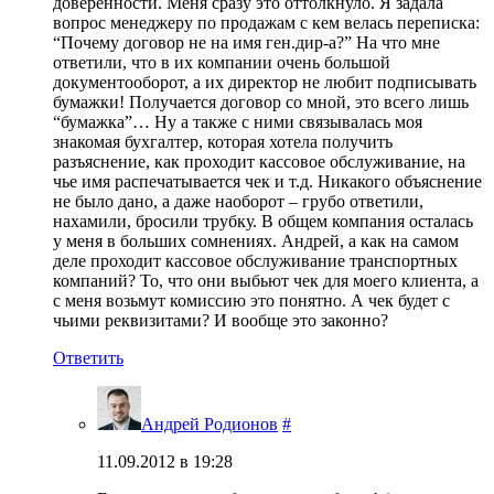
доверенности. Меня сразу это оттолкнуло. Я задала
вопрос менеджеру по продажам с кем велась переписка:
“Почему договор не на имя ген.дир-а?” На что мне
ответили, что в их компании очень большой
документооборот, а их директор не любит подписывать
бумажки! Получается договор со мной, это всего лишь
“бумажка”… Ну а также с ними связывалась моя
знакомая бухгалтер, которая хотела получить
разъяснение, как проходит кассовое обслуживание, на
чье имя распечатывается чек и т.д. Никакого объяснение
не было дано, а даже наоборот – грубо ответили,
нахамили, бросили трубку. В общем компания осталась
у меня в больших сомнениях. Андрей, а как на самом
деле проходит кассовое обслуживание транспортных
компаний? То, что они выбьют чек для моего клиента, а
с меня возьмут комиссию это понятно. А чек будет с
чьими реквизитами? И вообще это законно?
Ответить
Андрей Родионов
#
11.09.2012 в 19:28