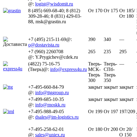
@:
logist@wisdomit.ru
8 (495) 669-68-40; 8 (812)
От 170
От 175
От 185/
309-28-46; 8 (831) 429-03-
От 180
88, msk@grastin.ru
+7 (495) 215-11-69@:
390
340
—
o@dostavista.ru
+7 (960) 2260708
265
235
295
@: Y.Prygichev@cdek.ru
(4822) 75-16-75
Тверь-
Тверь-
—
(Тверь)@:
info@express4u.ru
МСК-
СПб-
Тверь
Тверь
300
350
+7-495-660-84-79
закрыт
закрыт
закрыт
@:
info@ttggroup.ru
+7-499-685-10-35
закрыт
закрыт
закрыт
@:
info@moskk.ru
+7-495-988-49-05
От 199
От 197
197/209
@:
dsales@im-logistics.ru
+7-495-258-62-01
От 180
От 200
От 20/
@:
sales@uniex.ru
О 150