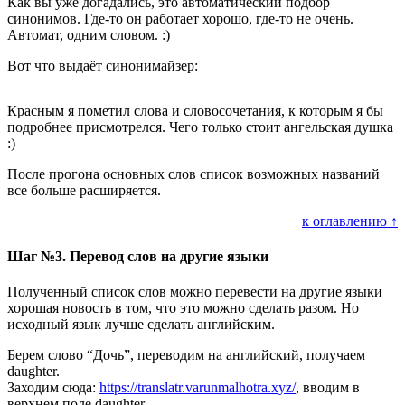
Как вы уже догадались, это автоматический подбор
синонимов. Где-то он работает хорошо, где-то не очень.
Автомат, одним словом. :)
Вот что выдаёт синонимайзер:
Красным я пометил слова и словосочетания, к которым я бы
подробнее присмотрелся. Чего только стоит ангельская душка
:)
После прогона основных слов список возможных названий
все больше расширяется.
к оглавлению ↑
Шаг №3. Перевод слов на другие языки
Полученный список слов можно перевести на другие языки
хорошая новость в том, что это можно сделать разом. Но
исходный язык лучше сделать английским.
Берем слово “Дочь”, переводим на английский, получаем
daughter.
Заходим сюда:
https://translatr.varunmalhotra.xyz/
, вводим в
верхнем поле daughter.