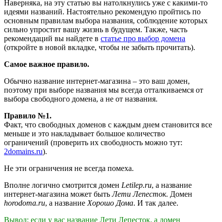
Наверняка, на эту статью вы натолкнулись уже с какими-то
идеями названий. Настоятельно рекомендую пройтись по
основным правилам выбора названия, соблюдение которых
сильно упростит вашу жизнь в будущем. Также, часть
рекомендаций вы найдете в
статье про выбор домена
(откройте в новой вкладке, чтобы не забыть прочитать).
Самое важное правило.
Обычно название интернет-магазина – это ваш домен,
поэтому при выборе названия мы всегда отталкиваемся от
выбора свободного домена, а не от названия.
Правило №1.
Факт, что свободных доменов с каждым днем становится все
меньше и это накладывает большое количество
ограничений (проверить их свободность можно тут:
2domains.ru
).
Не эти ограничения не всегда помеха.
Вполне логично смотрится домен
Letilep.ru
, а название
интернет-магазина может быть
Лети Лепесток
. Домен
horodoma.ru
, а название
Хорошо Дома
. И так далее.
Вывод: если у вас название Лети Лепесток, а домен