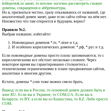
letilepestok.ru занят, то вполне логично рассмотреть схожие
домены, сокращения и аббревиатуры.
Но я, признаться честно, сразу отказываюсь от названий, где
аналогичный домен занят, даже если сайта сейчас на нём нет.
Неизвестно что там откроется в будущем, верно?
Правило №2.
Выбрав название, избегайте:
Новомодных доменов *.tv, *.store и т.д.
И особенно кириллических доменов: *.рф, *.рус и т.д.
Если новомодные домены просто плохо запоминаются, то с
кириллическими все обстоит несколько сложнее. Через
некоторое время вы гарантированно столкнетесь с
техническими ограничениями в плане продвижения сайтов,
аналитики и многим другим.
Кстати, домены *.com тоже можно смело брать.
Вывод: если вы в России, то основной домен должен быть в
зоне RU. Если вы в Украине, то COM.UA. Если вы в
Беларуси, то BY, а если вы из Казахстана, то KZ. Либо просто
COM.