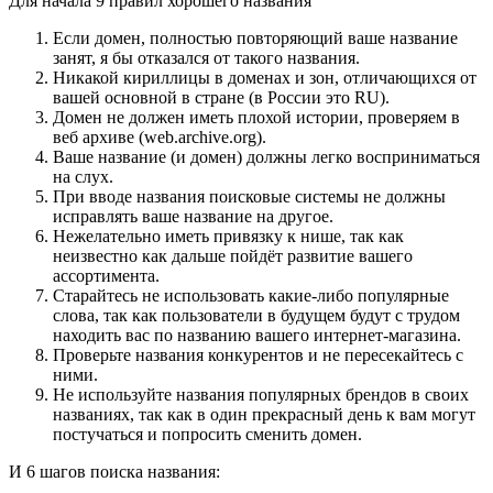
Для начала 9 правил хорошего названия
Если домен, полностью повторяющий ваше название
занят, я бы отказался от такого названия.
Никакой кириллицы в доменах и зон, отличающихся от
вашей основной в стране (в России это RU).
Домен не должен иметь плохой истории, проверяем в
веб архиве (web.archive.org).
Ваше название (и домен) должны легко восприниматься
на слух.
При вводе названия поисковые системы не должны
исправлять ваше название на другое.
Нежелательно иметь привязку к нише, так как
неизвестно как дальше пойдёт развитие вашего
ассортимента.
Старайтесь не использовать какие-либо популярные
слова, так как пользователи в будущем будут с трудом
находить вас по названию вашего интернет-магазина.
Проверьте названия конкурентов и не пересекайтесь с
ними.
Не используйте названия популярных брендов в своих
названиях, так как в один прекрасный день к вам могут
постучаться и попросить сменить домен.
И 6 шагов поиска названия: