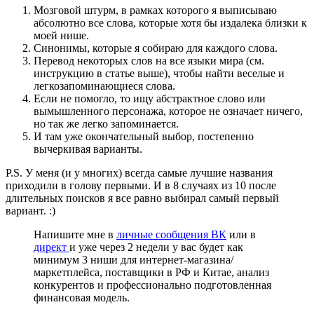
Мозговой штурм, в рамках которого я выписываю
абсолютно все слова, которые хотя бы издалека близки к
моей нише.
Синонимы, которые я собираю для каждого слова.
Перевод некоторых слов на все языки мира (см.
инструкцию в статье выше), чтобы найти веселые и
легкозапоминающиеся слова.
Если не помогло, то ищу абстрактное слово или
вымышленного персонажа, которое не означает ничего,
но так же легко запоминается.
И там уже окончательный выбор, постепенно
вычеркивая варианты.
P.S. У меня (и у многих) всегда самые лучшие названия
приходили в голову первыми. И в 8 случаях из 10 после
длительных поисков я все равно выбирал самый первый
вариант. :)
Напишите мне в
личные сообщения ВК
или в
директ
и уже через 2 недели у вас будет как
минимум 3 ниши для интернет-магазина/
маркетплейса, поставщики в РФ и Китае, анализ
конкурентов и профессионально подготовленная
финансовая модель.