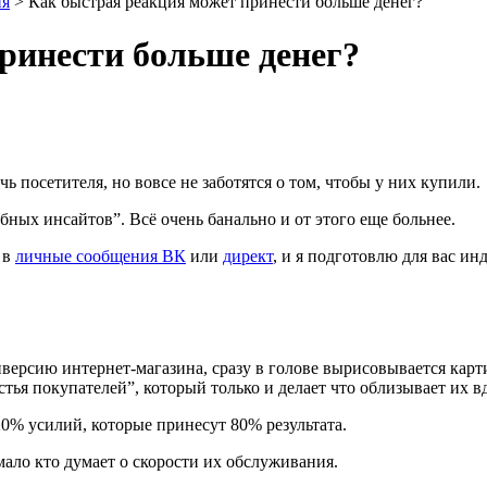
ия
>
Как быстрая реакция может принести больше денег?
ринести больше денег?
 посетителя, но вовсе не заботятся о том, чтобы у них купили.
бных инсайтов”. Всё очень банально и от этого еще больнее.
 в
личные сообщения ВК
или
директ
, и я подготовлю для вас и
версию интернет-магазина, сразу в голове вырисовывается карт
стья покупателей”, который только и делает что облизывает их в
 20% усилий, которые принесут 80% результата.
ало кто думает о скорости их обслуживания.