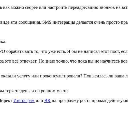
ть как можно скорее или настроить переадресацию звонков на вс
виде sms сообщения. SMS интеграция делается очень просто пр
нка.
 обрабатывать то, что уже есть. Я бы не написал этот пост, если
а это всё отвечает. Но знаю точно, что пока вы не научитесь во
о оказали услугу или проконсультировали? Повысилась ли ваша л
вы теряете деньги на ровном месте.
 Директ
Инстаграм
или
ВК
на программу роста продаж действующ