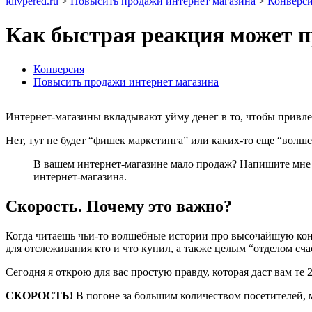
idivpered.ru
>
Повысить продажи интернет магазина
>
Конверс
Как быстрая реакция может п
Конверсия
Повысить продажи интернет магазина
Интернет-магазины вкладывают уйму денег в то, чтобы привлечь
Нет, тут не будет “фишек маркетинга” или каких-то еще “волше
В вашем интернет-магазине мало продаж? Напишите мне
интернет-магазина.
Скорость.
Почему это важно?
Когда читаешь чьи-то волшебные истории про высочайшую кон
для отслеживания кто и что купил, а также целым “отделом сча
Сегодня я открою для вас простую правду, которая даст вам те
СКОРОСТЬ!
В погоне за большим количеством посетителей, м