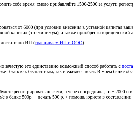
мить себе время, смело прибавляйте 1500-2500 за услуги регис
оваться от 6000 (при условии внесения в уставной капитал ваше
авной капитал (это минимум), а также приобрести юридический а
 достаточно ИП (
сравниваем ИП и ООО
).
 но зачастую это единственно возможный способ работать с
пост
ожет быть как бесплатным, так и ежемесячным. В моем банке обс
 будете регистрировать не сами, а через посредника, то + 2000 и 
/с в банке 500р. + печать 500 р. + помощь юриста в составлении