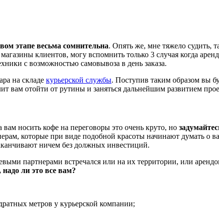
овом этапе весьма сомнительна
. Опять же, мне тяжело судить, 
 магазины клиентов, могу вспомнить только 3 случая когда арен
хники с возможностью самовывоза в день заказа.
ара на складе
курьерской службы
. Поступив таким образом вы б
лит вам отойти от рутины и заняться дальнейшим развитием прое
 вам носить кофе на переговоры это очень круто, но
задумайтес
тнерам, которые при виде подобной красоты начинают думать о в
аканчивают ничем без должных инвестиций.
ючевыми партнерами встречался или на их территории, или арен
 надо ли это все вам?
адратных метров у курьерской компании;