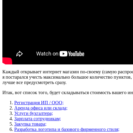
Каждый открывает интернет магазин по-своему (самую распро
я постарался учесть максимально большое количество пунктов, 
лучше все предусмотреть сразу.
Итак, вот список того, будет складываться стоимость вашего ин
Регистрация ИП / ООО;
Аренда офиса или склада;
Услуги бухгалтера;
Зарплата сотрудникам;
Закупка товара;
Разработка логотипа и базового фирменного стиля;