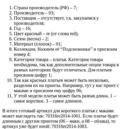
Страна производитель (РФ) – 7;
Производитель – 03;
Поставщик – отсутствует, т.к. закупаемся у
производителя;
Год – 16;
Цвет красный – re (от слова red);
Сезон (весна) – 2;
Материал (хлопок) – 01;
Коллекция. Назовем её “Подснежники” и присвоим
номер 4;
Категория товара – платья. Категория товара
необходима, так как дополнительные опции товара в
разных категориях будут отличаться. Для платьев
присвоим цифру 1;
Так как красных платьев может быть несколько,
разделим их на принты. Например, тут у нас принт с
маками и присвоим ему цифру 06;
У этой модели платья может быть разная длина. 1 –
самое короткое. 3 – самое длинное.
В итоге готовый артикул для короткого платья с маками
может выглядеть так: 70316re2014-1061. Если платье будет
длинным с другим принтом (06 – маки, а 08 – облака), то
артикул уже будет иной: 70316re2014-1083.