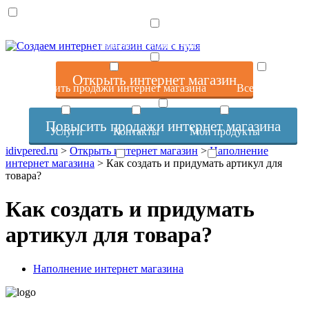
Открыть интернет магазин
Открыть интернет магазин
Повысить продажи интернет магазина
Все статьи
Повысить продажи интернет магазина
Услуги
Контакты
Мои продукты
idivpered.ru
>
Открыть интернет магазин
>
Наполнение
интернет магазина
>
Как создать и придумать артикул для
Об авторе и сайте
Отзывы
товара?
Как создать и придумать
артикул для товара?
Наполнение интернет магазина