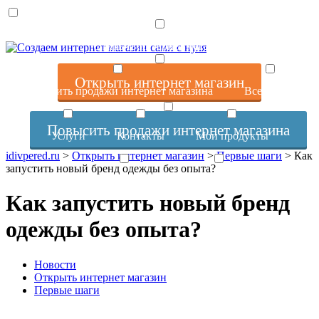
Открыть интернет магазин
Открыть интернет магазин
Повысить продажи интернет магазина
Все статьи
Повысить продажи интернет магазина
Услуги
Контакты
Мои продукты
idivpered.ru
>
Открыть интернет магазин
>
Первые шаги
>
Как
запустить новый бренд одежды без опыта?
Об авторе и сайте
Отзывы
Как запустить новый бренд
одежды без опыта?
Новости
Открыть интернет магазин
Первые шаги