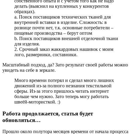
собственного опыта и с учетом того как не надо
делать (выяснил на купленных у конкурентов
образцах).
a. Поиск поставщиков технических тканей для
внутренней вставки в изделие. Сложность: в
рознице почти нет, т.к. основные потребители –
пищевые производства – берут оптом
b. Поиск поставщиков внешней отделочной ткани
для изделия.
2. Срочный заказ жаккардовых нашивок с моим
лого, размерники, составники.
Масштабный подход, да? Зато результат своей работы можно
увидеть на себе в зеркале.
Много времени потерял и сделал много лишних
движений из-за полного незнания текстильной
сферы. Из-за этого пришлось читать интернет
больше чем нужно. Зато теперь могу работать
швеёй-мотористкой. :)
Работа продолжается, статья будет
обновляться…
Прошло около полутора месяцев времени от начала процесса