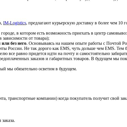
р,
IM-Logistics
, предлагают курьерскую доставку в более чем 10 г
 городе, в котором есть возможность приехать в центр самовывоза
 зависимости от товара);
или без него
. Основываясь на нашем опыте работы с Почтой Р
чты России. Не так дорого как EMS, чуть дольше чем EMS. Тем б
лю все равно придется идти на почту и самостоятельно забират
редоплаченных заказов и габаритных товаров. В будущем мы пок
рый мы обязательно осветим в будущем.
та, транспортные компании) когда покупатель получит свой зак
 заказа.