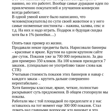
наивно, но это работет. Вообще самые дурацкие идеи по
привлечению покупателей и улучшения конверсии
всегда работают.
В одной умной книге было написанно, что
человек(покупатель) по сути своей животное и у него
самые низменные инстинкты – нажива, халява, секс и
т.д. На них и надо играть. Подарок и будущая скидка
хотя бы в 1% (копейки…)
Опять-таки пример из жизни.
Продавали некие предметы быта. Нарисовали баннеры
– красивые и яркие. Крутим на одном крупном сайте
две суток. Показов уже за 700 000 перевалило. За два
дня примерно 350 кликов. На 100 кликов приходится 7
заказов.. (специально не употребляю такие слова как
CTR)
Учитывая стоимость показов этих баннеров и навар с
каждого заказа – крутить дальше совершенно
нерентабильно ..
Хотя баннеры классные, яркие, четкие, полностью
раскрывают суть предложения. В общем стопорнули мы
показы.
Работали мы с той площадкой по предоплате и у нас
оставалось на тот момент еще 300 000 показов. Стал
думать над главными вопросам: кто виноват и что