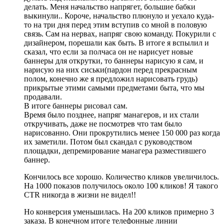
делать. Меня начальство напрягет, большие бабки
выкинули.. Короче, начальство плюнуло и уехало куда-
то на три дня перед этим вступив со мной в половую
связь. Сам на нервах, напряг свою команду. Покурили с
дизайнером, порешали как быть. В итоге я вспылил и
сказал, что если за полчаса он не нарисует новые
баннеры для открутки, то баннеры нарисую я сам, и
нарисую на них сиськи(пардон перед прекрасным
полом, конечно же я предложил нарисовать грудь)
прикрытые этими самыми предметами быта, что мы
продавали.
В итоге баннеры рисовал сам.
Время было позднее, напряг манагеров, и их стали
откручивать, даже не посмотрев что там было
нарисованно. Они прокрутились менее 150 000 раз когда
их заметили. Потом был скандал с руководством
площадки, депремирование манагера разместившего
баннер.
Кончилось все хорошо. Количество кликов увеличилось.
На 1000 показов получилось около 100 кликов! Я такого
CTR никогда в жизни не видел!!
Но конверсия уменьшилась. На 200 кликов примерно 3
заказа. В конечном итоге телефонные линии