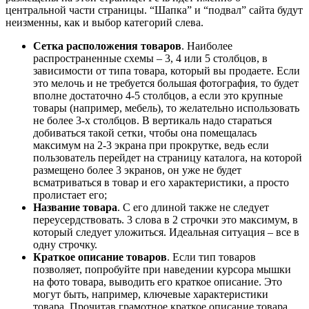
центральной части страницы. “Шапка” и “подвал” сайта будут
неизменны, как и выбор категорий слева.
Сетка расположения товаров
. Наиболее
распространенные схемы – 3, 4 или 5 столбцов, в
зависимости от типа товара, который вы продаете. Если
это мелочь и не требуется большая фотография, то будет
вполне достаточно 4-5 столбцов, а если это крупные
товары (например, мебель), то желательно использовать
не более 3-х столбцов. В вертикаль надо стараться
добиваться такой сетки, чтобы она помещалась
максимум на 2-3 экрана при прокрутке, ведь если
пользователь перейдет на страницу каталога, на которой
размещено более 3 экранов, он уже не будет
всматриваться в товар и его характеристики, а просто
пролистает его;
Название товара
. С его длиной также не следует
переусердствовать. 3 слова в 2 строчки это максимум, в
который следует уложиться. Идеальная ситуация – все в
одну строчку.
Краткое описание товаров
. Если тип товаров
позволяет, попробуйте при наведении курсора мышки
на фото товара, выводить его краткое описание. Это
могут быть, например, ключевые характеристики
товара. Прочитав грамотное краткое описание товара,