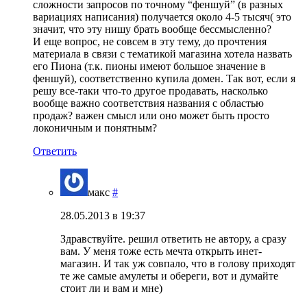
сложности запросов по точному “феншуй” (в разных
вариациях написания) получается около 4-5 тысяч( это
значит, что эту нишу брать вообще бессмысленно?
И еще вопрос, не совсем в эту тему, до прочтения
материала в связи с тематикой магазина хотела назвать
его Пиона (т.к. пионы имеют большое значение в
феншуй), соответственно купила домен. Так вот, если я
решу все-таки что-то другое продавать, насколько
вообще важно соответствия названия с областью
продаж? важен смысл или оно может быть просто
локоничным и понятным?
Ответить
макс
#
28.05.2013 в 19:37
Здравствуйте. решил ответить не автору, а сразу
вам. У меня тоже есть мечта открыть инет-
магазин. И так уж совпало, что в голову приходят
те же самые амулеты и обереги, вот и думайте
стоит ли и вам и мне)