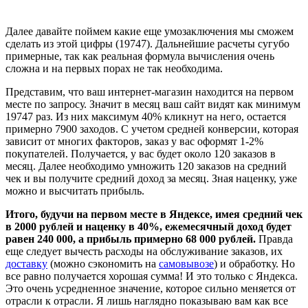
Далее давайте поймем какие еще умозаключения мы сможем
сделать из этой цифры (19747). Дальнейшие расчеты сугубо
примерные, так как реальная формула вычисления очень
сложна и на первых порах не так необходима.
Представим, что ваш интернет-магазин находится на первом
месте по запросу. Значит в месяц ваш сайт видят как минимум
19747 раз. Из них максимум 40% кликнут на него, остается
примерно 7900 заходов. С учетом средней конверсии, которая
зависит от многих факторов, заказ у вас оформят 1-2%
покупателей. Получается, у вас будет около 120 заказов в
месяц. Далее необходимо умножить 120 заказов на средний
чек и вы получите средний доход за месяц. Зная наценку, уже
можно и высчитать прибыль.
Итого, будучи на первом месте в Яндексе, имея средний чек
в 2000 рублей и наценку в 40%, ежемесячный доход будет
равен 240 000, а прибыль примерно 68 000 рублей.
Правда
еще следует вычесть расходы на обслуживание заказов, их
доставку
(можно сэкономить на
самовывозе
) и обработку. Но
все равно получается хорошая сумма! И это только с Яндекса.
Это очень усредненное значение, которое сильно меняется от
отрасли к отрасли. Я лишь наглядно показываю вам как все