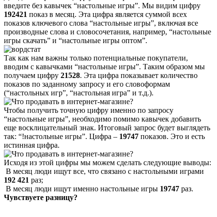
введите без кавычек “настольные игры”. Мы видим цифру
192421
показ в месяц. Эта цифра является суммой всех
показов ключевого слова “настольные игры”, включая все
производные слова и словосочетания, например, “настольные
игры скачать” и “настольные игры оптом”.
Так как нам важны только потенциальные покупатели,
вводим с кавычками “настольные игры”. Таким образом мы
получаем цифру
21528
. Эта цифра показывает количество
показов по заданному запросу и его словоформам
(“настольных игр”, “настольная игра” и т.д.).
Чтобы получить точную цифру именно по запросу
“настольные игры”, необходимо помимо кавычек добавить
еще восклицательный знак. Итоговый запрос будет выглядеть
так: “!настольные игры”. Цифра –
19747
показов. Это и есть
истинная цифра.
Исходя из этой цифры мы можем сделать следующие выводы:
В месяц люди ищут все, что связано с настольными играми
192 421
раз;
В месяц люди ищут именно настольные игры
19747
раз.
Чувствуете разницу?