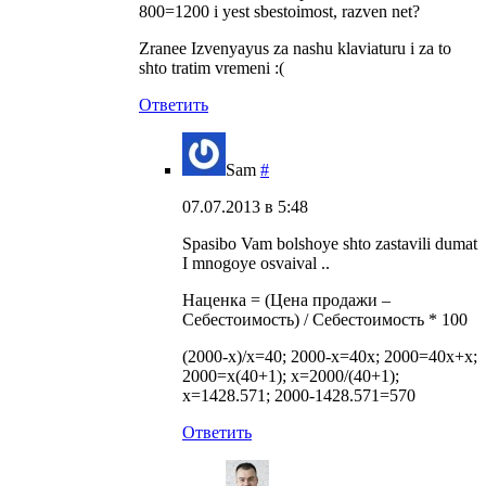
800=1200 i yest sbestoimost, razven net?
Zranee Izvenyayus za nashu klaviaturu i za to
shto tratim vremeni :(
Ответить
Sam
#
07.07.2013 в 5:48
Spasibo Vam bolshoye shto zastavili dumat
I mnogoye osvaival ..
Наценка = (Цена продажи –
Себестоимость) / Себестоимость * 100
(2000-x)/x=40; 2000-x=40x; 2000=40x+x;
2000=x(40+1); x=2000/(40+1);
x=1428.571; 2000-1428.571=570
Ответить