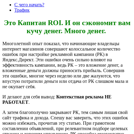
С чего начать?
Трафик
Это Капитан ROI. И он cэкономит вам
кучу денег. Много денег.
Многолетний опыт показал, что начинающие владельцы
интернет магазинов совершают колоссальное количество
ошибок при настройке рекламной кампании (РК) в
Яндекс.Директ. Эти ошибки очень сильно влияют на
эффективность кампании, ведь РК – это вложение денег, а
вложенные деньги должны приносить прибыль. Совершив
эти ошибки, многие через неделю или две жалуются, что
впустую потратили деньги или отдача от РК слишком мала и
не окупает себя.
И делают для себя вывод:
Контекстная реклама НЕ
РАБОТАЕТ
.
А затем благополучно закрывают РК, тем самым лишая свой
сайт трафика и дохода. Спешу вас заверить, что этих ошибок
можно избежать, прочитав эту статью. При грамотном
составлении объявлений, при релевантном подборе целевых
страниц и хорошем управлении, РК способна многократно