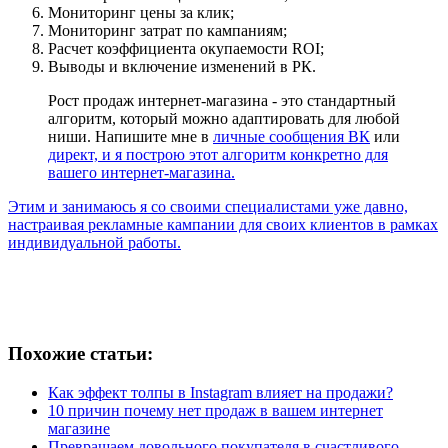
Мониторинг цены за клик;
Мониторинг затрат по кампаниям;
Расчет коэффициента окупаемости ROI;
Выводы и включение изменений в РК.
Рост продаж интернет-магазина - это стандартный
алгоритм, который можно адаптировать для любой
ниши. Напишите мне в
личные сообщения ВК
или
директ, и я построю этот алгоритм конкретно для
вашего интернет-магазина.
Этим и занимаюсь я со своими специалистами уже давно,
настраивая рекламные кампании для своих клиентов в рамках
индивидуальной работы.
Похожие статьи:
Как эффект толпы в Instagram влияет на продажи?
10 причин почему нет продаж в вашем интернет
магазине
Превращаем довольного покупателя в счастливого