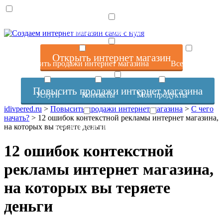
Открыть интернет магазин
Открыть интернет магазин
Повысить продажи интернет магазина
Все статьи
Повысить продажи интернет магазина
Услуги
Контакты
Мои продукты
idivpered.ru
>
Повысить продажи интернет магазина
>
С чего
начать?
>
12 ошибок контекстной рекламы интернет магазина,
Об авторе и сайте
Отзывы
на которых вы теряете деньги
12 ошибок контекстной
рекламы интернет магазина,
на которых вы теряете
деньги