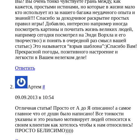
Вы? Вы очень тонко чувствуете грань между, как
кажется, простыми истинами, но которые в жизни мало
кто использует из за нашего багажа неудачного опыта и
знаний!!! Спасибо за доходчивое раскрытие простых
правил игры! Добавлю, интересно например иногда
посмотреть картины и почитать жизнь великих людей,
например сегодня посмотрел на Энди Ворхла и его
творчество:) и понять в очередной раз смысл вашей
статьи:) Это называется “взрыв шаблона”:)Спасибо Вам!
Прекрасной погоды, позитивного настроение и
легкости в Вашем нелегком деле!
Ответить
Артем
#
09.09.2013 в 10:54
Отличная статья! Просто от А до Я описанно! а самое
главное что от души было написано! Все тонкости
указаны и это реально мотивирует людей относится к
своим клиентам как хотелось чтобы к нам относились!
ПРОСТО БЕЛИСИМО)))))