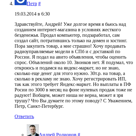
Петр
#
19.03.2014 в 6:30
Здравствуйте, Андрей! Уже долгое время я бьюсь над
созданием интернет-магазина в условиях жесткого
безденежья. Продал компьютер, подзаработал, сам
создал сайт, потратившись только на домен и хостинг.
Пора закупить товар, а мне страшно! Хочу продавать
радиоуправляемые модели в СПб и с доставкой по
России. Я подал на авито объявления, чтобы оценить
спрос. Объвлений около 10. Звонков нет. Я подумал, что
откроюсь и подамся на яндекс-маркет, но не знаю,
сколько еще денег для этого нужно. 30т.р. на товар, а
сколько в рекламу не знаю. Хочу регистрировать ИП,
так как этого требует Яндекс-маркет. Но выплаты в ПФ
Росии по 3000 в месяц на фоне нулевых продаж тоже не
радуют! Вобщем, может ниша не верна, может я зря
трушу? Что Вы думаете по этому поводу? С Уважением,
Петр, Санкт-Петербург.
Ответить
Андрей Родионов
#