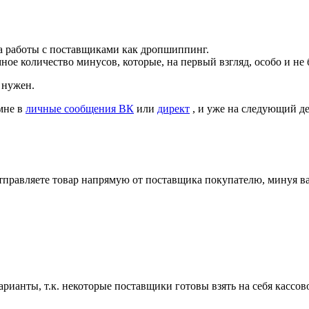
да работы с поставщиками как дропшиппинг.
е количество минусов, которые, на первый взгляд, особо и не б
 нужен.
мне в
личные сообщения ВК
или
директ
, и уже на следующий д
отправляете товар напрямую от поставщика покупателю, минуя в
арианты, т.к. некоторые поставщики готовы взять на себя кассов