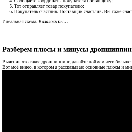
Сообщаете координаты покупателя поставщику;
Тот отправляет товар покупателю;
Покупатель счастлив. Поставщик счастлив. Вы тоже счас
Идеальная схема.
Казалось бы…
Разберем плюсы и минусы дропшиппин
Выяснив что такое дропшиппинг, давайте поймем чего больше
Вот моё видео, в котором я рассказываю основные плюсы и м