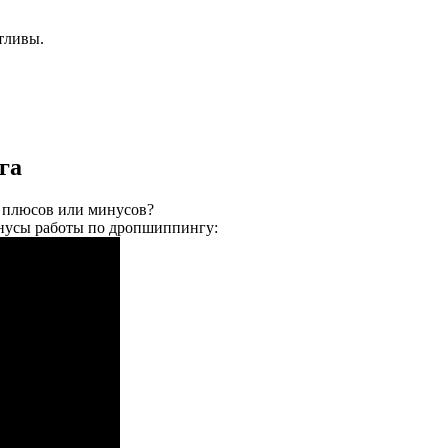
тливы.
га
: плюсов или минусов?
инусы работы по дропшиппингу: