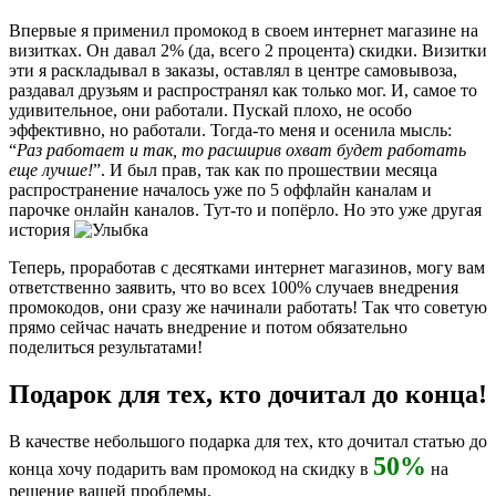
Впервые я применил промокод в своем интернет магазине на
визитках. Он давал 2% (да, всего 2 процента) скидки. Визитки
эти я раскладывал в заказы, оставлял в центре самовывоза,
раздавал друзьям и распространял как только мог. И, самое то
удивительное, они работали. Пускай плохо, не особо
эффективно, но работали. Тогда-то меня и осенила мысль:
“
Раз работает и так, то расширив охват будет работать
еще лучше!
”. И был прав, так как по прошествии месяца
распространение началось уже по 5 оффлайн каналам и
парочке онлайн каналов. Тут-то и попёрло. Но это уже другая
история
Теперь, проработав с десятками интернет магазинов, могу вам
ответственно заявить, что во всех 100% случаев внедрения
промокодов, они сразу же начинали работать! Так что советую
прямо сейчас начать внедрение и потом обязательно
поделиться результатами!
Подарок для тех, кто дочитал до конца!
В качестве небольшого подарка для тех, кто дочитал статью до
50%
конца хочу подарить вам промокод на скидку в
на
решение вашей проблемы.