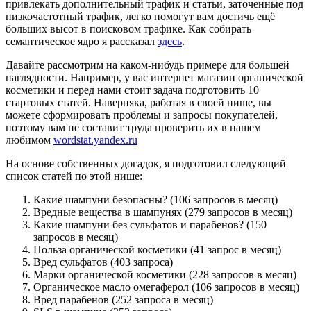
привлекать дополнительный трафик и статьи, заточенные под
низкочастотный трафик, легко помогут вам достичь ещё
больших высот в поисковом трафике. Как собирать
семантическое ядро я рассказал
здесь
.
Давайте рассмотрим на каком-нибудь примере для большей
наглядности. Например, у вас интернет магазин органической
косметики и перед нами стоит задача подготовить 10
стартовых статей. Наверняка, работая в своей нише, вы
можете сформировать проблемы и запросы покупателей,
поэтому вам не составит труда проверить их в нашем
любимом
wordstat.yandex.ru
На основе собственных догадок, я подготовил следующий
список статей по этой нише:
Какие шампуни безопасны? (106 запросов в месяц)
Вредные вещества в шампунях (279 запросов в месяц)
Какие шампуни без сульфатов и парабенов? (150
запросов в месяц)
Польза органической косметики (41 запрос в месяц)
Вред сульфатов (403 запроса)
Марки органической косметики (228 запросов в месяц)
Органическое масло омегаферол (106 запросов в месяц)
Вред парабенов (252 запроса в месяц)