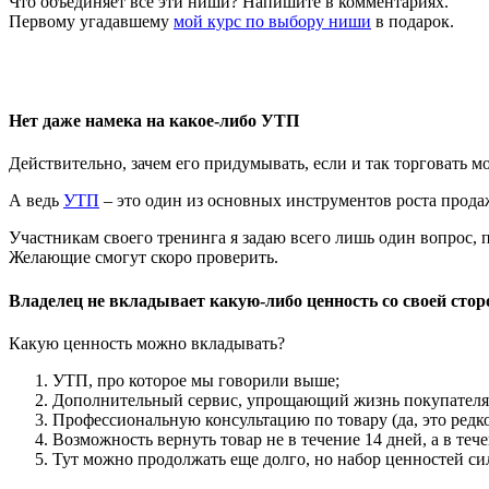
Что объединяет все эти ниши? Напишите в комментариях.
Первому угадавшему
мой курс по выбору ниши
в подарок.
Нет даже намека на какое-либо УТП
Действительно, зачем его придумывать, если и так торговать мо
А ведь
УТП
– это один из основных инструментов роста прода
Участникам своего тренинга я задаю всего лишь один вопрос, п
Желающие смогут скоро проверить.
Владелец не вкладывает какую-либо ценность со своей стор
Какую ценность можно вкладывать?
УТП, про которое мы говорили выше;
Дополнительный сервис, упрощающий жизнь покупателя
Профессиональную консультацию по товару (да, это редко
Возможность вернуть товар не в течение 14 дней, а в тече
Тут можно продолжать еще долго, но набор ценностей си