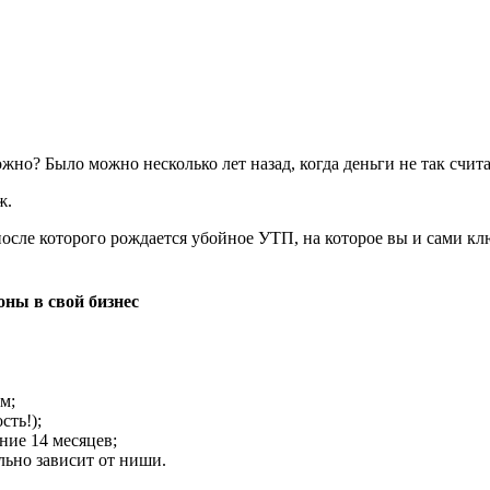
жно? Было можно несколько лет назад, когда деньги не так счита
ж.
осле которого рождается убойное УТП, на которое вы и сами клю
оны в свой бизнес
м;
сть!);
ние 14 месяцев;
льно зависит от ниши.