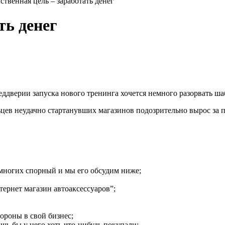
ственная цель – заработать денег
ть денег
еддверии запуска нового тренинга хочется немного разорвать ша
ьцев неудачно стартанувших магазинов подозрительно вырос за 
я многих спорный и мы его обсудим ниже;
тернет магазин автоаксессуаров”;
ороны в свой бизнес;
шь бы у него хоть что-нибудь покупали;