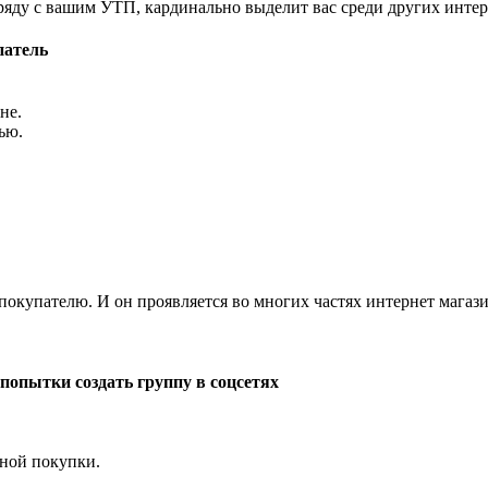
ряду с вашим УТП, кардинально выделит вас среди других интер
патель
не.
ью.
купателю. И он проявляется во многих частях интернет магазин
попытки создать группу в соцсетях
нной покупки.