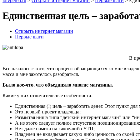
idivpered.ru
>
Открыть интернет магазин
>
Первые шаги
>
Един
Единственная цель – заработа
Открыть интернет магазин
Первые шаги
В пр
Все началось с того, что процент обращающихся ко мне владел
масса и мне захотелось разобраться.
Было кое-что, что объединяло многие магазины.
Какие у них отличительные особенности:
Единственная (!) цель – заработать денег. Этот пункт дл
Это первый проект владельца;
Размытая ниша типа “детский интернет магазин” или “ин
А из этого следует полное отсутствие позиционирования;
Нет даже намека на какое-либо УТП;
Владелец не вкладывает какую-либо ценность со своей ст
Владелец готов работать “в ноль” или вообще в минус, ли